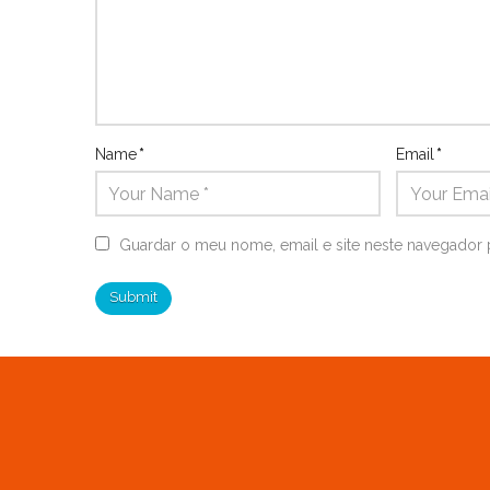
Name
*
Email
*
Guardar o meu nome, email e site neste navegador 