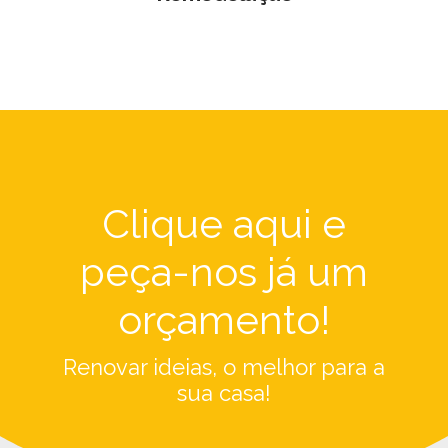
Clique aqui e
peça-nos já um
orçamento!
Renovar ideias, o melhor para a
sua casa!