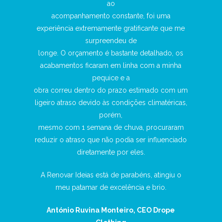
ao
om pessoas
acompanhamento constante, foi uma
ao ex
experiência extremamente gratificante que me
profiss
surpreendeu de
o que a
longe. O orçamento é bastante detalhado, os
as fazendo
acabamentos ficaram em linha com a minha
pequice e a
dendo no
obra correu dentro do prazo estimado com um
empre boa
ligeiro atraso devido às condições climatéricas,
porém,
m sempre
mesmo com 1 semana de chuva, procuraram
desavenças
reduzir o atraso que não podia ser influenciado
diretamente por eles.
A Renovar Ideias está de parabéns, atingiu o
e cá por
meu patamar de excelência e brio.
renovar a
António Ruvina Monteiro, CEO Drope
igado pelo