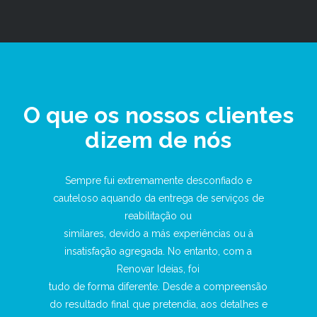
O que os nossos clientes
dizem de nós
 mente
Sempre fui extremamente desconfiado e
Nunca p
as.
cauteloso aquando da entrega de serviços de
obra co
reabilitação ou
nte com o
similares, devido a más experiências ou à
apresent
ação da
insatisfação agregada. No entanto, com a
ter sido
Renovar Ideias, foi
do. A
tudo de forma diferente. Desde a compreensão
encont
ação do
do resultado final que pretendia, aos detalhes e
energ