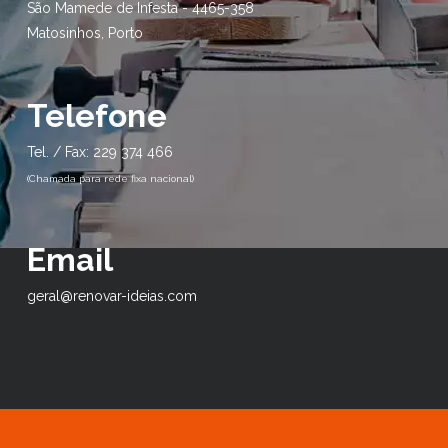
São Mamede de Infesta - 4465-358
Matosinhos, Porto
Telefone
Tel. / Fax: 229 374 466
Email
geral@renovar-ideias.com